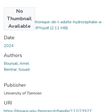
No
Files
Thumbnail
L-hydrocephalie-chronique-de-l-adulte-hydrocephalie-a-
Available
pression-normal-HPN.pdf
(2.11 MB)
Date
2024
Authors
Boursali, Amel
Bentrar, Souad
Publisher
University of Tlemcen
URI
https://dspace.univ-tlemcen.dz/handle/112/23927