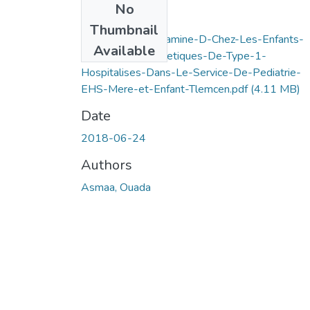
No
Files
Thumbnail
Statut-De-La-Vitamine-D-Chez-Les-Enfants-
Available
Recemment-Diabetiques-De-Type-1-
Hospitalises-Dans-Le-Service-De-Pediatrie-
EHS-Mere-et-Enfant-Tlemcen.pdf
(4.11 MB)
Date
2018-06-24
Authors
Asmaa, Ouada