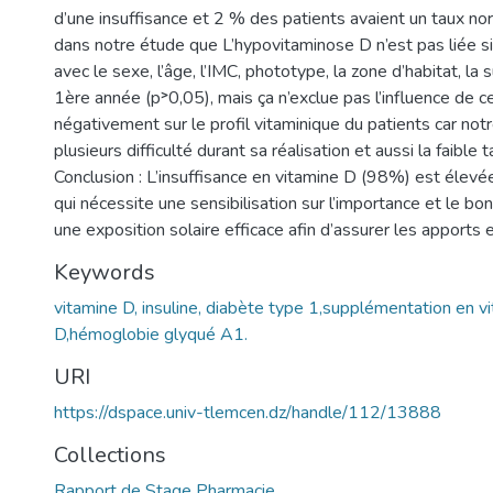
d’une insuffisance et 2 % des patients avaient un taux n
dans notre étude que L’hypovitaminose D n’est pas liée s
avec le sexe, l’âge, l’IMC, phototype, la zone d’habitat, l
1ère année (p˃0,05), mais ça n’exclue pas l’influence de c
négativement sur le profil vitaminique du patients car not
plusieurs difficulté durant sa réalisation et aussi la faible ta
Conclusion : L’insuffisance en vitamine D (98%) est élev
qui nécessite une sensibilisation sur l’importance et le bon
une exposition solaire efficace afin d’assurer les apport
Keywords
vitamine D, insuline, diabète type 1,supplémentation en v
D,hémoglobie glyqué A1.
URI
https://dspace.univ-tlemcen.dz/handle/112/13888
Collections
Rapport de Stage Pharmacie