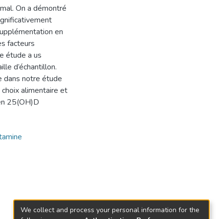
ormal. On a démontré
ignificativement
a supplémentation en
es facteurs
re étude a us
ille d’échantillon.
ée dans notre étude
 choix alimentaire et
s en 25(OH)D
itamine
We collect and process your personal information for the