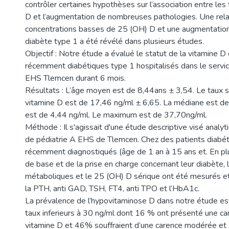
contrôler certaines hypothèses sur l’association entre les
D et l’augmentation de nombreuses pathologies. Une rela
concentrations basses de 25 (OH) D et une augmentation
diabète type 1 a été révélé dans plusieurs études.
Objectif : Notre étude a évalué le statut de la vitamine D
récemment diabétiques type 1 hospitalisés dans le servic
EHS Tlemcen durant 6 mois.
Résultats : L’âge moyen est de 8,44ans ± 3,54. Le taux 
vitamine D est de 17,46 ng/ml ± 6,65. La médiane est d
est de 4,44 ng/ml. Le maximum est de 37,70ng/ml.
Méthode : Il s'agissait d'une étude descriptive visé analyt
de pédiatrie A EHS de Tlemcen. Chez des patients diabé
récemment diagnostiqués (âge de 1 an à 15 ans et. En pl
de base et de la prise en charge concernant leur diabète,
métaboliques et le 25 (OH) D sérique ont été mesurés et
la PTH, anti GAD, TSH, FT4, anti TPO et l’HbA1c.
La prévalence de l’hypovitaminose D dans notre étude e
taux inferieurs à 30 ng/ml dont 16 % ont présenté une c
vitamine D et 46% souffraient d’une carence modérée et