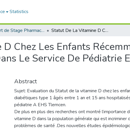
ace
Statistics
Rapport de Stage Pharmacie
Statut De La Vitamine D Chez Les Enfants Récemment Diabétiques De Type 1 Hospitalisés Dans Le Service De Pédiatrie EHS (Mère et Enfant)-Tlemcen
ne D Chez Les Enfants Récemm
ans Le Service De Pédiatrie 
Abstract
Sujet: Evaluation du Statut de la vitamine D chez les en
diabétiques type 1 âgés entre 1 an et 15 ans hospitalisés
pédiatrie A EHS Tlemcen.
De plus en plus des recherches ont montré l’importance d
vitamine D dans la population générale qui est incriminer 
problèmes de santé .Des nouvelles études épidémiologi