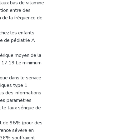
 taux bas de vitamine
tion entre des
 de la fréquence de
 chez les enfants
e de pédiatrie A
sérique moyen de la
e 17,19.Le minimum
ique dans le service
tiques type 1
us des informations
 les paramètres
 le taux sérique de
st de 98% (pour des
arence sévère en
 36% souffraient