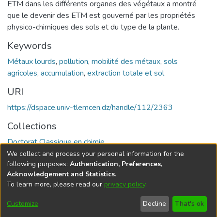
ETM dans les différents organes des végétaux a montré
que le devenir des ETM est gouverné par les propriétés
physico-chimiques des sols et du type de la plante.
Keywords
Métaux lourds
,
pollution
,
mobilité des métaux
,
sols
agricoles
,
accumulation
,
extraction totale et sol
URI
https://dspace.univ-tlemcen.dz/handle/112/2363
Collections
Doctorat Classique en chimie
We collect and process your personal information for the
Full item page
following purposes:
Authentication, Preferences,
Acknowledgement and Statistics
.
To learn more, please read our
privacy policy
.
DSpace software
copyright © 2002-2026
LYRASIS
Cookie
Privacy
End User
Send
Customize
Decline
That's ok
settings
policy
Agreement
Feedback