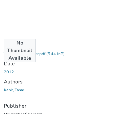
No
Files
Thumbnail
THESE-Kebir-Tahar.pdf
(5.44 MB)
Available
Date
2012
Authors
Kebir, Tahar
Publisher