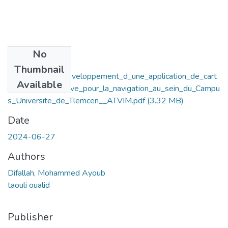
No
Files
Thumbnail
Conception_et_developpement_d_une_application_de_cart
Available
ographie_interactive_pour_la_navigation_au_sein_du_Campu
s_Universite_de_Tlemcen__ATVIM.pdf
(3.32 MB)
Date
2024-06-27
Authors
Difallah, Mohammed Ayoub
taouli oualid
Publisher