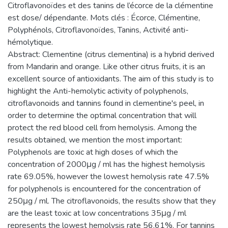
Citroflavonoïdes et des tanins de l’écorce de la clémentine
est dose/ dépendante. Mots clés : Écorce, Clémentine,
Polyphénols, Citroflavonoïdes, Tanins, Activité anti-
hémolytique.
Abstract: Clementine (citrus clementina) is a hybrid derived
from Mandarin and orange. Like other citrus fruits, it is an
excellent source of antioxidants. The aim of this study is to
highlight the Anti-hemolytic activity of polyphenols,
citroflavonoids and tannins found in clementine's peel, in
order to determine the optimal concentration that will
protect the red blood cell from hemolysis. Among the
results obtained, we mention the most important:
Polyphenols are toxic at high doses of which the
concentration of 2000μg / ml has the highest hemolysis
rate 69.05%, however the lowest hemolysis rate 47.5%
for polyphenols is encountered for the concentration of
250μg / ml. The citroflavonoids, the results show that they
are the least toxic at low concentrations 35μg / ml
represents the lowest hemolysis rate 56.61%. For tannins