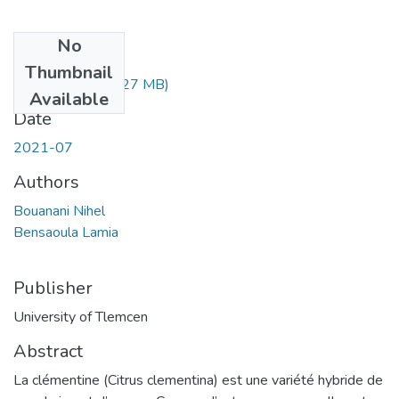
No
Files
Thumbnail
Bensaoula.pdf
(3.27 MB)
Available
Date
2021-07
Authors
Bouanani Nihel
Bensaoula Lamia
Publisher
University of Tlemcen
Abstract
La clémentine (Citrus clementina) est une variété hybride de