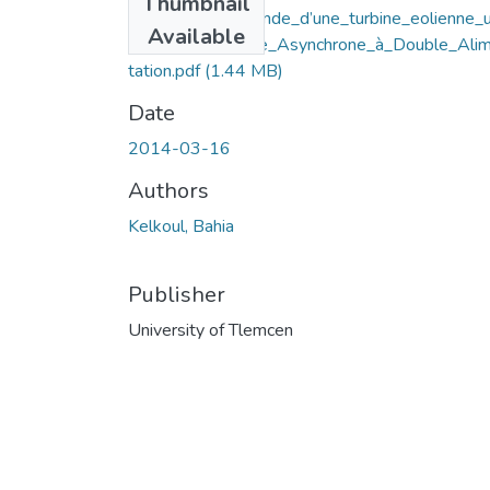
Thumbnail
Etude_et_commande_d’une_turbine_eolienne_ut
Available
sant_une_Machine_Asynchrone_à_Double_Ali
tation.pdf
(1.44 MB)
Date
2014-03-16
Authors
Kelkoul, Bahia
Publisher
University of Tlemcen