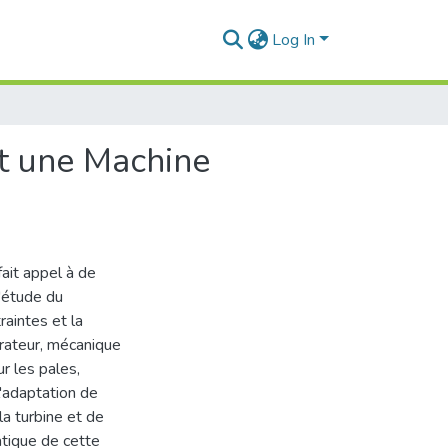
Log In
nt une Machine
fait appel à de
'étude du
aintes et la
érateur, mécanique
r les pales,
'adaptation de
a turbine et de
atique de cette