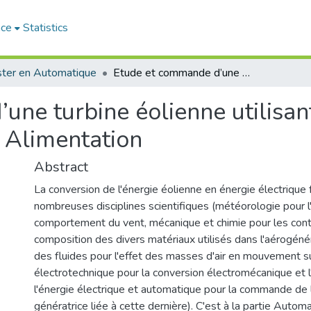
ace
Statistics
ter en Automatique
Etude et commande d’une turbine éolienne utilisant une Machine Asynchrone à Double Alimentation
une turbine éolienne utilisa
 Alimentation
Abstract
La conversion de l'énergie éolienne en énergie électrique 
nombreuses disciplines scientifiques (météorologie pour l
comportement du vent, mécanique et chimie pour les contr
composition des divers matériaux utilisés dans l'aérogén
des fluides pour l'effet des masses d'air en mouvement su
électrotechnique pour la conversion électromécanique et l
l'énergie électrique et automatique pour la commande de l
génératrice liée à cette dernière). C'est à la partie Autom