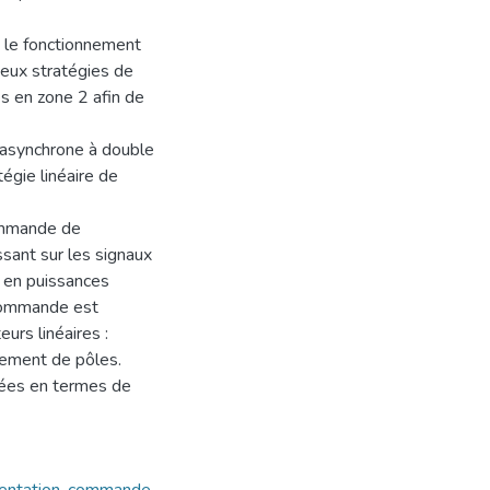
t le fonctionnement
eux stratégies de
s en zone 2 afin de
e asynchrone à double
égie linéaire de
commande de
ssant sur les signaux
 en puissances
 commande est
urs linéaires :
cement de pôles.
rées en termes de