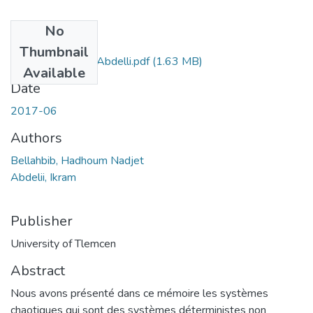
No
Files
Thumbnail
Ms.Tel.Bellahbib+Abdelli.pdf
(1.63 MB)
Available
Date
2017-06
Authors
Bellahbib, Hadhoum Nadjet
Abdelii, Ikram
Publisher
University of Tlemcen
Abstract
Nous avons présenté dans ce mémoire les systèmes
chaotiques qui sont des systèmes déterministes non