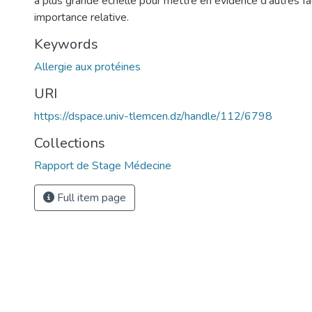
à plus grande échelle pour mettre en évidence d’autres fac
importance relative.
Keywords
Allergie aux protéines
URI
https://dspace.univ-tlemcen.dz/handle/112/6798
Collections
Rapport de Stage Médecine
Full item page