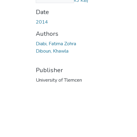
VACHE.pdf
(916.43 KB)
Date
2014
Authors
Diabi, Fatima Zohra
Diboun, Khawla
Publisher
University of Tlemcen