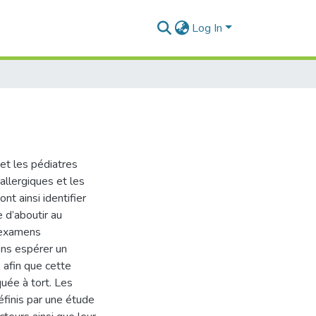
Log In
et les pédiatres
allergiques et les
nt ainsi identifier
e d’aboutir au
d’examens
ons espérer un
 afin que cette
uée à tort. Les
éfinis par une étude