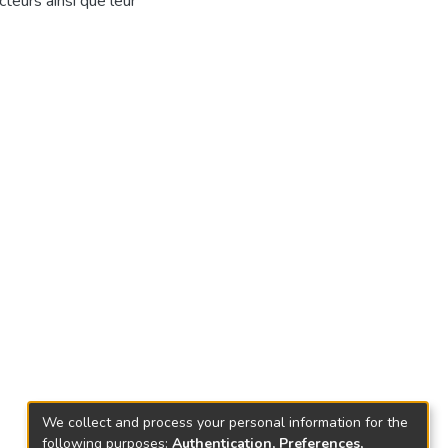
teurs ainsi que leur
We collect and process your personal information for the
following purposes:
Authentication, Preferences,