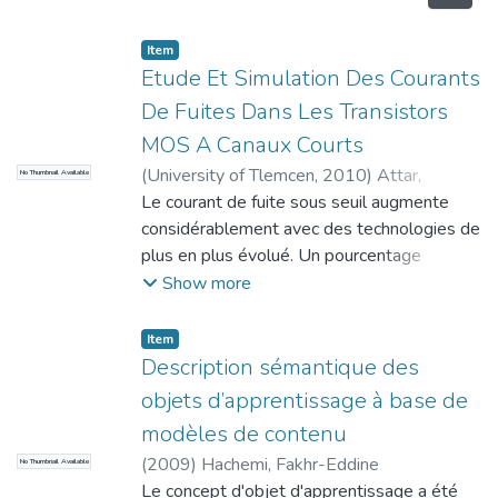
Item
Etude Et Simulation Des Courants
De Fuites Dans Les Transistors
MOS A Canaux Courts
(
University of Tlemcen
,
2010
)
Attar,
No Thumbnail Available
Mourad
Le courant de fuite sous seuil augmente
considérablement avec des technologies de
plus en plus évolué. Un pourcentage
considérable de la puissance totale des
Show more
puces conçues est dû aux courants de fuite,
également connue sous le nom de
Item
puissance statique. Estimer exactement la
Description sémantique des
puissance statique aux premières étapes de
objets d’apprentissage à base de
toute conception est une étape importante
modèles de contenu
pour développer des produits à rendement
(
2009
)
Hachemi, Fakhr-Eddine
No Thumbnail Available
en puissance efficace.Le courant de fuite
Le concept d'objet d'apprentissage a été
est une partie importante du courant total.