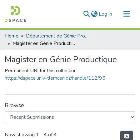
(current)
Log In
Communities & Collections
Home
Département de Génie Productique
All of DSpace
Magister en Génie Productique
Statistics
Magister en Génie Productique
Permanent URI for this collection
https://dspace.univ-tlemcen.dz/handle/112/95
Browse
Recent Submissions
Now showing
1 - 4 of 4