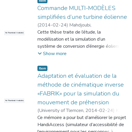
Item
mais grâce au développement de la
l’approche de diagnostic à base de modèles
Commande MULTI-MODÈLES
technologie des MEMS, l’injection de
temporisés avec la théorie du contrôle
simplifiées d’une turbine éolienne
l’insuline est
supervisé développée par Ramadge et
(
2014-02-24
)
Mahdjoubi,
transmise par le biais d’une pompe de taille
Wonham.
Mohammed.A.Kaiyoum
Cette thèse traite de l’étude, la
;
Souane, Bouziyan
d’un téléavertisseur situé à l’extérieur du
No Thumbnail Available
modélisation et la simulation d’un
corps
système de conversion d’énergie éolienne,
humain et relié à une canule sous cutané afin
permettant de fournir au réseau
Show more
de contrôler le dosage en fonction du
une puissance constant.la modélisation de
besoin
la partie mécanique de l’éolienne
corporel.
Item
est particulièrement détaillée.
Adaptation et évaluation de la
méthode de cinématique inverse
«FABRIK» pour la simulation du
mouvement de préhension
No Thumbnail Available
(
University of Tlemcen
,
2014-02-24
)
Kara
Slimane, Djamel
Ce mémoire a pour but d’améliorer le projet
;
Kerzabi, Imene Fatima
HandiAccess (simulateur d’accessibilité de
l’environnement pour les personnes à