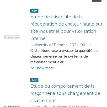
Item
Etude de faisabilité de la
récupération de chaleur fatale sur
site industriel pour valorisation
interne
No Thumbnail Available
(
University of Tlemcen
,
2024-06-11
)
Ghiat,
Mohammed Nedjem Eddine
Cette étude vise à évaluer la quantité de
;
Baraka, Imad
Eddine
chaleur générée par le système de
refroidissement à air
d'un moteur à combustion interne, pouvant
Show more
être récupérée et utilisée pour alimenter un
échangeur
Item
de chaleur destiné au chauffage de l'eau. La
Etude du comportement de la
méthode employée repose sur le principe
maçonnerie sous chargement de
de la
cisaillement
cogénération, exploitant les concepts
No Thumbnail Available