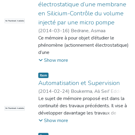
transmission par engrenage ; les
résistance au
électrostatique d’une membrane
engrenages qui
cisaillement supérieure à ceux proposées
en Silicium-Contrôle du volume
sont assimilés a des cylindres rigides, les
par l’EUROCODE 6 et les recommandations
injecté par une micro pompe
No Thumbnail Available
arbres qui sont introduits via des éléments
du
finis de
(
2014-03-16
)
Bedrane, Asmaa
CNERIB.
poutres de Timochenko, au niveau des
Ce mémoire à pour objet d’étudier le
noeuds du modèle globale. Pour former une
phénomène (actionnement électrostatique)
équation
d’une
générale qui nécessitera une résolution
membrane en silicium pour injecter une
Show more
numérique.
quantité infime de fluide et en particulier
des
Item
médicaments par micro-pompage. Cette
Automatisation et Supervision
dernière devient une avenu de premier choix
(
2014-02-24
)
Boukerma, Ali Seif Eddine
;
pour le
Zehri, Oussama
Le sujet de mémoire proposé est dans la
traitement de pathologie comme le diabète
continuité des travaux précédents. Il vise à
No Thumbnail Available
qui nécessite avant une seringue à injection
développer davantage les travaux de
d’insuline qui a été inventé en 1853 par
diagnostic à base de modèles temporisés
Show more
l’orthopédiste français Charles Gabriel
des systèmes à
PARAVAZ,
événements discrets. Il s’agit de combiner