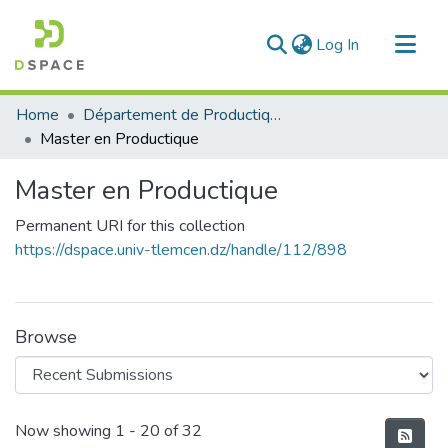
(current)
Log In
Communities & Collections
Home
Département de Productique
All of DSpace
Master en Productique
Statistics
Master en Productique
Permanent URI for this collection
https://dspace.univ-tlemcen.dz/handle/112/898
Browse
Recent Submissions
Now showing
1 - 20 of 32