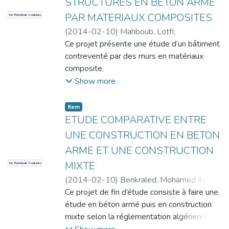
STRUCTURES EN BETON ARME
et assemblages de la structure selon le
effectué par la suite.
PAR MATERIAUX COMPOSITES
No Thumbnail Available
règlement CCM99, manuellement, et avec
Finalement on a réalisé les calculs des
l'aide du logiciel SAP2000. Le mémoire a
(
2014-02-10
)
Mahboub, Lotfi
;
assemblages et le calcul des fondations
été achevé par une conclusion.
Moulessehoul, Sid Ahmed
Ce projet présente une étude d’un bâtiment
puis on
contreventé par des murs en matériaux
a achevé le projet par une conclusion.
composite.
Il est constitué d’un rez de chaussée et de
Show more
dix étages à usage d’habitation. L’objectif
assigné à
Item
cette étude est de visualiser le
ETUDE COMPARATIVE ENTRE
comportement de cette structure au-delà
UNE CONSTRUCTION EN BETON
du domaine élastique.
ARME ET UNE CONSTRUCTION
Notre travail a consisté dans un premier
MIXTE
No Thumbnail Available
temps à faire une étude du bâtiment
contreventé par
(
2014-02-10
)
Benkraled, Mohamed Ilyes
;
des voiles en béton armé tout en
Dali Youcef, Feth Allah
Ce projet de fin d’étude consiste à faire une
respectant les règlements RPA99V2003,
étude en béton armé puis en construction
BAEL91.
mixte selon la réglementation algérienne
En second lieu, nous avons établi une étude