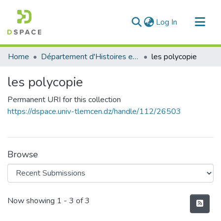
(current)
Log In
Communities & Collections
Home
Département d'Histoires et Arts
les polycopie
All of DSpace
les polycopie
Statistics
Permanent URI for this collection
https://dspace.univ-tlemcen.dz/handle/112/26503
Browse
Recent Submissions
Now showing
1 - 3 of 3