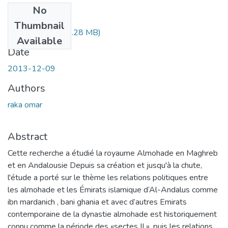
No
Files
Thumbnail
raka Omar.pdf
(30.28 MB)
Available
Date
2013-12-09
Authors
raka omar
Abstract
Cette recherche a étudié la royaume Almohade en Maghreb
et en Andalousie Depuis sa création et jusqu'à la chute,
l'étude a porté sur le thème les relations politiques entre
les almohade et les Émirats islamique d’Al-Andalus comme
ibn mardanich , bani ghania et avec d’autres Emirats
contemporaine de la dynastie almohade est historiquement
connu comme la période des «sectes II », puis les relations