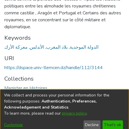
politiques entre les almohade les royaumes chrétiennes
comme castille , Aragón et Portugal et Certains des autres
royaumes, en se concentrant sur le côté militaire et
diplomatique.
Keywords
معركة الأرك
,
الأندلس
,
بلاد المغرب
,
الدولة الموحدية
URI
https://dspace.univ-tlemcen.dz/handle/112/3144
Collections
Magister en Histoires
We collect and process your personal information for the
Full item page
following purposes:
Authentication, Preferences,
Acknowledgement and Statistics
.
To learn more, please read our
privacy policy
.
DSpace software
copyright © 2002-2026
LYRASIS
Cookie
Privacy
End User
Send
Customize
Decline
That's ok