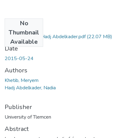
No
Files
Thumbnail
Ms.EBM.Khetib+Hadj Abdelkader.pdf
(22.07 MB)
Available
Date
2015-05-24
Authors
Khetib, Meryem
Hadj Abdelkader, Nadia
Publisher
University of Tlemcen
Abstract