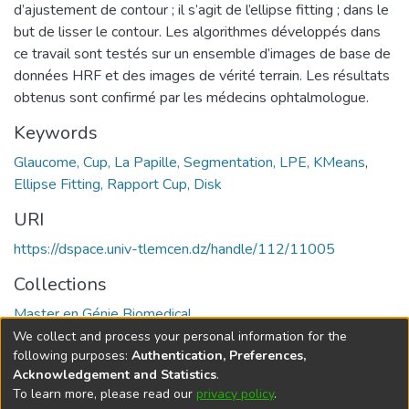
d’ajustement de contour ; il s’agit de l’ellipse fitting ; dans le
but de lisser le contour. Les algorithmes développés dans
ce travail sont testés sur un ensemble d’images de base de
données HRF et des images de vérité terrain. Les résultats
obtenus sont confirmé par les médecins ophtalmologue.
Keywords
Glaucome, Cup, La Papille, Segmentation, LPE, KMeans
,
Ellipse Fitting, Rapport Cup, Disk
URI
https://dspace.univ-tlemcen.dz/handle/112/11005
Collections
Master en Génie Biomedical
We collect and process your personal information for the
Full item page
following purposes:
Authentication, Preferences,
Acknowledgement and Statistics
.
To learn more, please read our
privacy policy
.
DSpace software
copyright © 2002-2026
LYRASIS