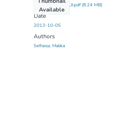
Thumbnail
Ms.Hyd.SEFRAOUI.pdf
(8.24 MB)
Available
Date
2013-10-05
Authors
Sefraoui, Malika