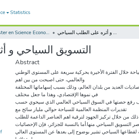
ace
Statistics
التسويق السياحي و أثره على الطلب السياحي
Magister en Science Economique
التسويق السياحي و أ
Abstract
احة خلال الفترة الأخيرة بحركية سريعة على المستوى الوطني
والعالمي، حتى اصبحت من بين اهم
صاديات العديد من بلدان العالم، وذلك بسبب إسهاماتها المختلفة
في نموها الإقتصادي، وهذا ما جعل مختلف
 رفع حصتها في السوق السياحي العالمي الذي سيحوي حسب
تقديرات المنظمة العالمية للسياحة حوالي مليار سائح مع
سنة 2012 م، و ذلك من خلال تركيز الجهود لترقية اهم العناصر الداعمة للطلب
التسويق السياحي منها.أما بالنسبة للجزائر، فإن الإحصائيات
التسويق-الس
 لقطاعها السياحي تشير بوضوح إلى بعدها عن المستوى العالي