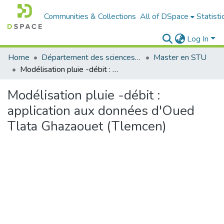
Communities & Collections
All of DSpace
Statisti
Log In
Home
Département des sciences de la terre et de l'univers
Master en STU
Modélisation pluie -débit : application aux données d'Oued Tlata Ghazaouet (Tlemcen)
Modélisation pluie -débit :
application aux données d'Oued
Tlata Ghazaouet (Tlemcen)