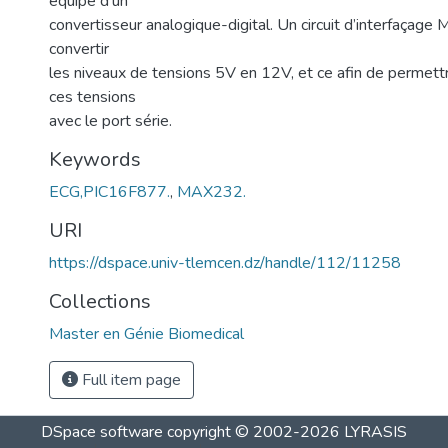
équipé d’un
convertisseur analogique-digital. Un circuit d’interfaça
convertir
les niveaux de tensions 5V en 12V, et ce afin de permettr
ces tensions
avec le port série.
Keywords
ECG,PIC16F877.
,
MAX232.
URI
https://dspace.univ-tlemcen.dz/handle/112/11258
Collections
Master en Génie Biomedical
Full item page
DSpace software
copyright © 2002-2026
LYRASIS