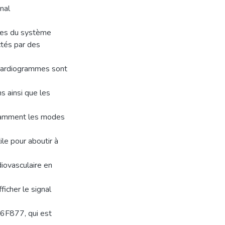
nal
rties du système
ctés par des
ocardiogrammes sont
s ainsi que les
otamment les modes
ile pour aboutir à
diovasculaire en
icher le signal
16F877, qui est