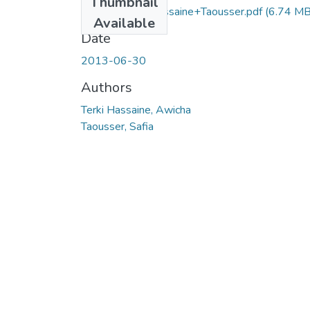
Thumbnail
Ms.EBM.Terki Hassaine+Taousser.pdf
(6.74 MB
Available
Date
2013-06-30
Authors
Terki Hassaine, Awicha
Taousser, Safia