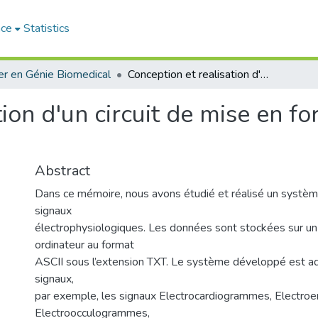
ace
Statistics
r en Génie Biomedical
Conception et realisation d'un circuit de mise en forme de signaux electrophsiologiques.
tion d'un circuit de mise en f
Abstract
Dans ce mémoire, nous avons étudié et réalisé un système
signaux
électrophysiologiques. Les données sont stockées sur un
ordinateur au format
ASCII sous l’extension TXT. Le système développé est ad
signaux,
par exemple, les signaux Electrocardiogrammes, Electr
Electroocculogrammes,