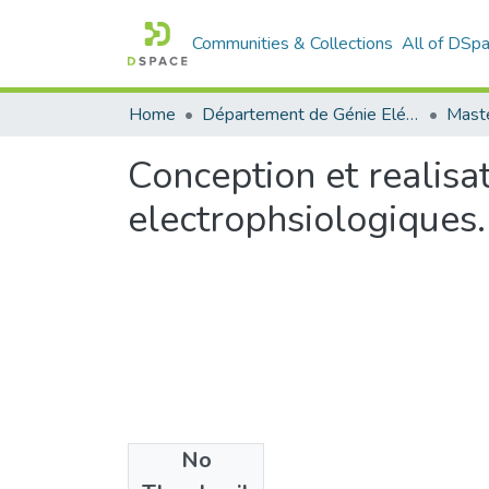
Communities & Collections
All of DSp
Home
Département de Génie Eléctrique et Electronique
Maste
Conception et realisa
electrophsiologiques.
No
Files