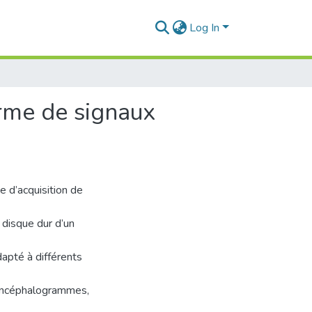
Log In
orme de signaux
 d’acquisition de
 disque dur d’un
apté à différents
oencéphalogrammes,