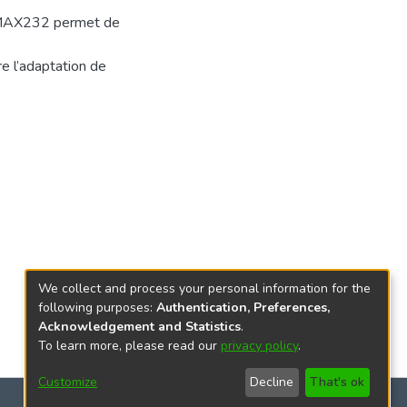
ge MAX232 permet de
e l’adaptation de
We collect and process your personal information for the
following purposes:
Authentication, Preferences,
Acknowledgement and Statistics
.
To learn more, please read our
privacy policy
.
Customize
Decline
That's ok