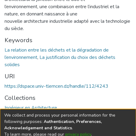
l’environnement, une combinaison entre l’industriel et la
nature, en donnant naissance à une
nouvelle architecture industrielle adapté avec la technologie
du siècle.
Keywords
La relation entre les déchets et la dégradation de
l’environnement
,
La justification du choix des déchets
solides
URI
https://dspace.univ-tlemcen.dz/handle/112/4243
Collections
Ingénieur en Architecture
We collect and process your personal information for the
Full item page
following purposes:
Authentication, Preferences,
Acknowledgement and Statistics
.
To learn more, please read our
privacy policy
.