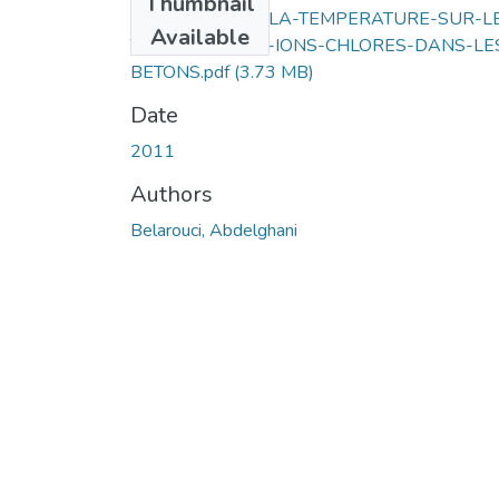
Thumbnail
INFLUENCE-DE-LA-TEMPERATURE-SUR-L
Available
TRANSFER-DES-IONS-CHLORES-DANS-LE
BETONS.pdf
(3.73 MB)
Date
2011
Authors
Belarouci, Abdelghani