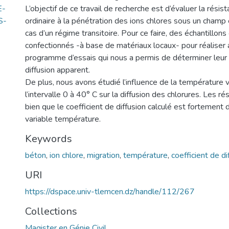
E-
L’objectif de ce travail de recherche est d’évaluer la résis
S-
ordinaire à la pénétration des ions chlores sous un champ 
cas d’un régime transitoire. Pour ce faire, des échantillons
confectionnés -à base de matériaux locaux- pour réaliser 
programme d’essais qui nous a permis de déterminer leur 
diffusion apparent.
De plus, nous avons étudié l’influence de la température 
l’intervalle 0 à 40° C sur la diffusion des chlorures. Les r
bien que le coefficient de diffusion calculé est fortement
variable température.
Keywords
béton
,
ion chlore
,
migration
,
température
,
coefficient de di
URI
https://dspace.univ-tlemcen.dz/handle/112/267
Collections
Magister en Génie Civil