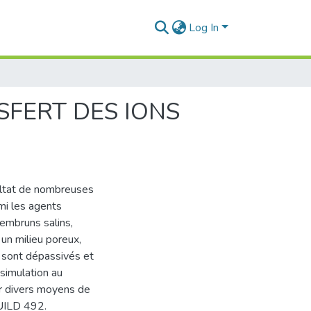
Log In
SFERT DES IONS
ultat de nombreuses
mi les agents
 embruns salins,
un milieu poreux,
i sont dépassivés et
simulation au
ar divers moyens de
BUILD 492.