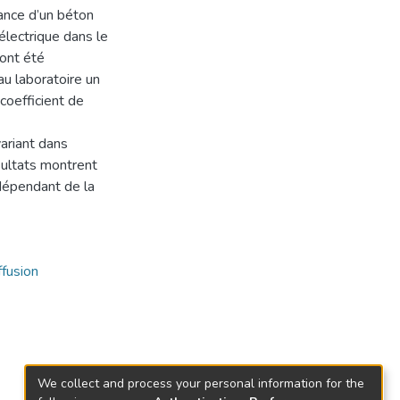
tance d’un béton
électrique dans le
 ont été
au laboratoire un
coefficient de
variant dans
ésultats montrent
 dépendant de la
ffusion
We collect and process your personal information for the