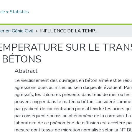
ace
Statistics
er en Génie Civil
INFLUENCE DE LA TEMPERATURE SUR LE TRANSFERT DES IONS CHLORES DANS LES BÉTONS
TEMPERATURE SUR LE TRAN
 BÉTONS
Abstract
Le vieillissement des ouvrages en béton armé est le rés
agressions dues au milieu au sein duquel ils évoluent. Par
agressifs, les chlorures présents dans l’eau de mer ou les
peuvent migrer dans le matériau béton, considéré comme 
par gradient de concentration pour atteindre les aciers qu
par conséquent soumis au phénomène de la corrosion. La 
laboratoire de ce phénomène de diffusion est accéléré p
mesure dont l’essai de migration normalisé selon la NT 