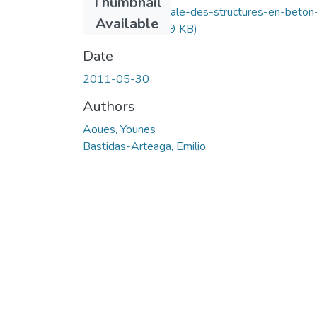
Thumbnail
Conception-optimale-des-structures-en-beton
Available
arme.PDF
(386.59 KB)
Date
2011-05-30
Authors
Aoues, Younes
Bastidas-Arteaga, Emilio