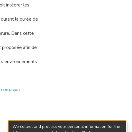
it intégrer les
 durant la durée de
orure. Dans cette
t proposée afin de
nts environnements
,
corrosion
We collect and process your personal information for the