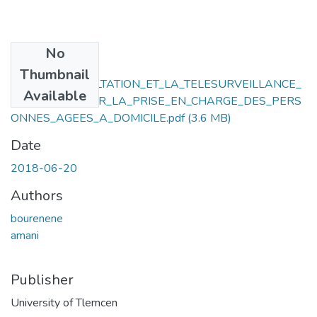
No
Files
Thumbnail
A_TELE_CONSULTATION_ET_LA_TELESURVEILLANCE_
Available
MEDICALE_POUR_LA_PRISE_EN_CHARGE_DES_PERS
ONNES_AGEES_A_DOMICILE.pdf
(3.6 MB)
Date
2018-06-20
Authors
bourenene
amani
Publisher
University of Tlemcen