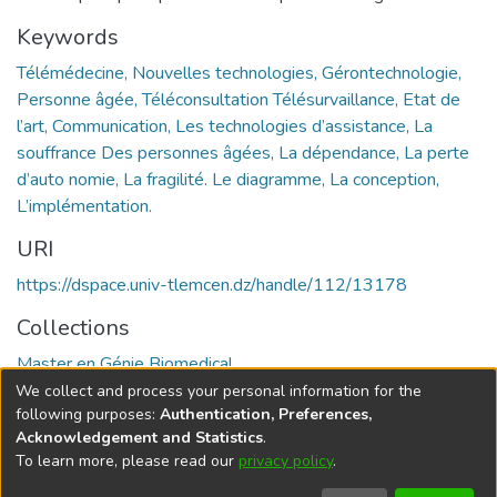
Keywords
Télémédecine, Nouvelles technologies, Gérontechnologie,
Personne âgée, Téléconsultation Télésurvaillance, Etat de
l’art, Communication, Les technologies d’assistance, La
souffrance Des personnes âgées, La dépendance, La perte
d’auto nomie, La fragilité. Le diagramme, La conception,
L’implémentation.
URI
https://dspace.univ-tlemcen.dz/handle/112/13178
Collections
Master en Génie Biomedical
We collect and process your personal information for the
Full item page
following purposes:
Authentication, Preferences,
Acknowledgement and Statistics
.
To learn more, please read our
privacy policy
.
DSpace software
copyright © 2002-2026
LYRASIS