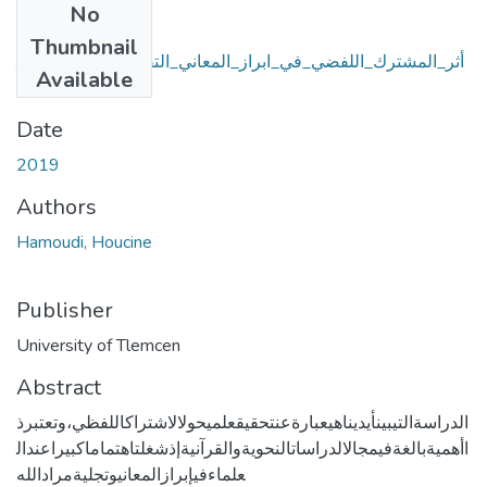
No
Files
Thumbnail
أثر_المشترك_اللفضي_في_ابراز_المعاني_التفسيرية_نماذج_تطبي
Available
(7.27 MB)
قيةpdf
Date
2019
Authors
Hamoudi, Houcine
Publisher
University of Tlemcen
Abstract
الدراسةالتيبينأيديناهيعبارةعنتحقيقعلميحولالاشتراكاللفظي،وتعتبرذ
اأهميةبالغةفيمجالالدراساتالنحويةوالقرآنيةإذشغلتاهتماماكبيراعندال
علماءفيإبرازالمعانيوتجليةمرادالله