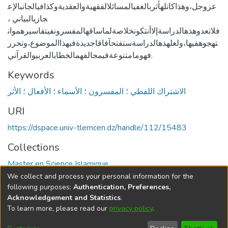
عزوجل،وهذاكانلهأثربالغفيالمسائلالفقهيةوالعقديةوكذافيالجانبالإع
جازيالبياني ،
فلاتعدوهذهالدراسةإلاأنتكونخلاصةلماساقهالمفسرونفيتفاسيرهموان
تهجوهفيها،ولعلهذهالدراسةستفتحآفاقاجديدةفيهذاالموضوع،وتحرر
فهومامتنوعةفيمجالفهمالخطابالعربيوالقرآني.
Keywords
الاشتراك اللفظي ؛ المفسرون ؛ الأسماء ؛ الأفعال ؛ الأثر
URI
https://dspace.univ-tlemcen.dz/handle/112/15483
Collections
Master en Science Islamique
We collect and process your personal information for the
Full item page
following purposes:
Authentication, Preferences,
Acknowledgement and Statistics
.
To learn more, please read our
privacy policy
.
DSpace software
copyright © 2002-2026
LYRASIS
Cookie
Privacy
End User
Send