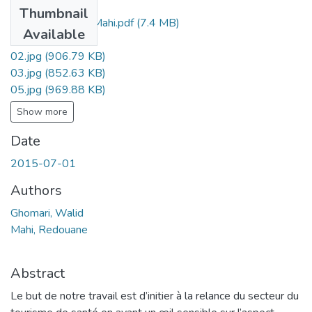
Files
Thumbnail
Ms.Arc.Ghomari+Mahi.pdf
(7.4 MB)
Available
01.jpg
(1.69 MB)
02.jpg
(906.79 KB)
03.jpg
(852.63 KB)
05.jpg
(969.88 KB)
Show more
Date
2015-07-01
Authors
Ghomari, Walid
Mahi, Redouane
Abstract
Le but de notre travail est d’initier à la relance du secteur du