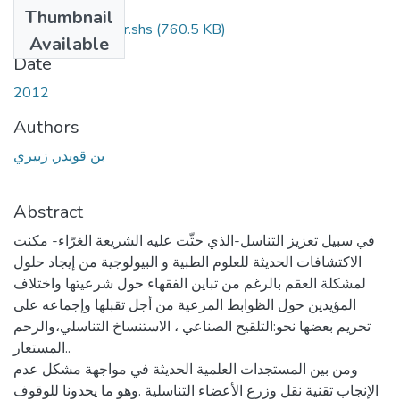
Files
Thumbnail
zebbiri-benkouider.shs
(760.5 KB)
Available
Date
2012
Authors
بن قويدر, زبيري
Abstract
في سبيل تعزيز التناسل-الذي حثّت عليه الشريعة الغرّاء- مكنت
الاكتشافات الحديثة للعلوم الطبية و البيولوجية من إيجاد حلول
لمشكلة العقم بالرغم من تباين الفقهاء حول شرعيتها واختلاف
المؤيدين حول الظوابط المرعية من أجل تقبلها وإجماعه على
تحريم بعضها نحو:التلقيح الصناعي ، الاستنساخ التناسلي،والرحم
المستعار..
ومن بين المستجدات العلمية الحديثة في مواجهة مشكل عدم
الإنجاب تقنية نقل وزرع الأعضاء التناسلية .وهو ما يحدونا للوقوف