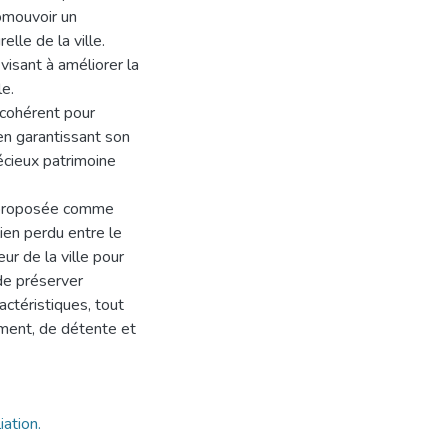
omouvoir un
lle de la ville.
isant à améliorer la
le.
 cohérent pour
n garantissant son
récieux patrimoine
st proposée comme
lien perdu entre le
eur de la ville pour
 de préserver
actéristiques, tout
ment, de détente et
iation.