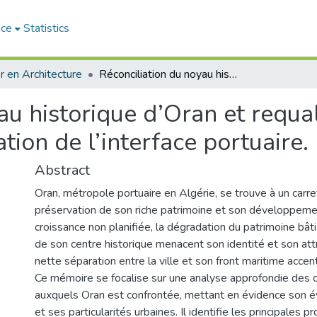
ace
Statistics
 en Architecture
Réconciliation du noyau historique d’Oran et requalification urbaine à travers la Redynamisation de l’interface portuaire.
au historique d’Oran et requal
ion de l’interface portuaire.
Abstract
Oran, métropole portuaire en Algérie, se trouve à un carref
préservation de son riche patrimoine et son développemen
croissance non planifiée, la dégradation du patrimoine bâti
de son centre historique menacent son identité et son attra
nette séparation entre la ville et son front maritime acce
Ce mémoire se focalise sur une analyse approfondie des d
auxquels Oran est confrontée, mettant en évidence son év
et ses particularités urbaines. Il identifie les principales 