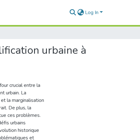
Log In
ification urbaine à
our crucial entre la
t urbain. La
 et la marginalisation
it. De plus, la
ntue ces problèmes.
éfis urbains
olution historique
problématiques et