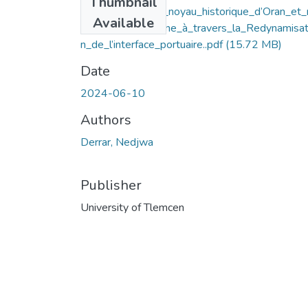
Thumbnail
Reconciliation_du_noyau_historique_d’Oran_et_
Available
qualification_urbaine_à_travers_la_Redynamisat
n_de_l’interface_portuaire..pdf
(15.72 MB)
Date
2024-06-10
Authors
Derrar, Nedjwa
Publisher
University of Tlemcen