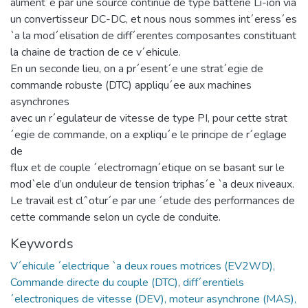
aliment´e par une source continue de type batterie Li-ion via
un convertisseur DC-DC, et nous nous sommes int´eress´es
`a la mod´elisation de diff´erentes composantes constituant
la chaine de traction de ce v´ehicule.
En un seconde lieu, on a pr´esent´e une strat´egie de
commande robuste (DTC) appliqu´ee aux machines
asynchrones
avec un r´egulateur de vitesse de type PI, pour cette strat
´egie de commande, on a expliqu´e le principe de r´eglage
de
flux et de couple ´electromagn´etique on se basant sur le
mod`ele d’un onduleur de tension triphas´e `a deux niveaux.
Le travail est clˆotur´e par une ´etude des performances de
cette commande selon un cycle de conduite.
Keywords
V´ehicule ´electrique `a deux roues motrices (EV2WD),
Commande directe du couple (DTC)
,
diff´erentiels
´electroniques de vitesse (DEV), moteur asynchrone (MAS),