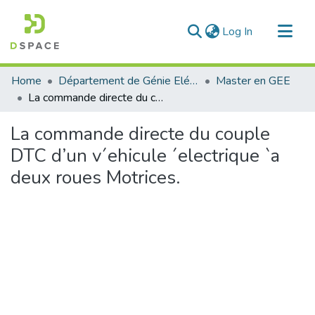
(current)
Log In
Communities & Collections
Home
Département de Génie Eléctrique et Electronique
Master en GEE
All of DSpace
La commande directe du couple DTC d’un v´ehicule ´electrique `a deux roues Motrices.
Statistics
La commande directe du couple
DTC d’un v´ehicule ´electrique `a
deux roues Motrices.