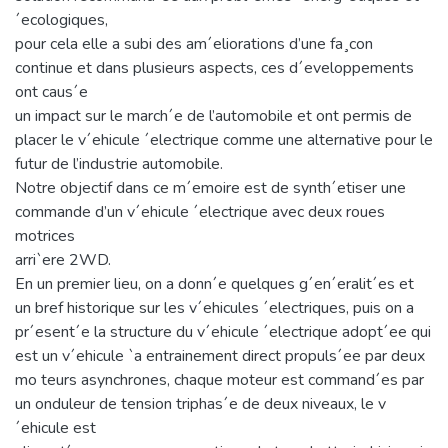
´ecologiques,
pour cela elle a subi des am´eliorations d’une fa¸con
continue et dans plusieurs aspects, ces d´eveloppements
ont caus´e
un impact sur le march´e de l’automobile et ont permis de
placer le v´ehicule ´electrique comme une alternative pour le
futur de l’industrie automobile.
Notre objectif dans ce m´emoire est de synth´etiser une
commande d’un v´ehicule ´electrique avec deux roues
motrices
arri`ere 2WD.
En un premier lieu, on a donn´e quelques g´en´eralit´es et
un bref historique sur les v´ehicules ´electriques, puis on a
pr´esent´e la structure du v´ehicule ´electrique adopt´ee qui
est un v´ehicule `a entrainement direct propuls´ee par deux
mo teurs asynchrones, chaque moteur est command´es par
un onduleur de tension triphas´e de deux niveaux, le v
´ehicule est