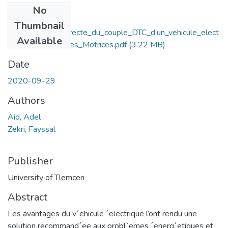
No
Files
Thumbnail
La_commande_directe_du_couple_DTC_d’un_vehicule_elect
Available
rique_a_deux_roues_Motrices.pdf
(3.22 MB)
Date
2020-09-29
Authors
Aid, Adel
Zekri, Fayssal
Publisher
University of Tlemcen
Abstract
Les avantages du v´ehicule ´electrique l’ont rendu une
solution recommand´ee aux probl`emes ´energ´etiques et