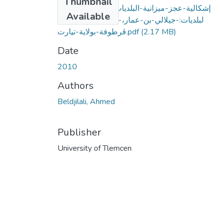
Thumbnail
إشكالية-عجز-ميزانية-البلديات،-دراسة-تطبيقية-
Available
لبلديات:-جيلالي-بن-عمار،-سيدي-علي-ملال،-
(2.17 MB)
ڤرطوفة-بولاية-تيارت.pdf
Date
2010
Authors
Beldjilali, Ahmed
Publisher
University of Tlemcen