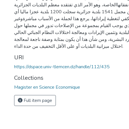
فقاتهاالخاصة، وهو الأمر الذي تفتقده معظم البلديات الجزائرية
ففي سنة 2008 ومن مجمل 1541 بلدية جزائرية سجلت 1200 بلدية عجزا ماليا أي
تكفي لتغطية إيراداتها، يرجع هذا لجملة من الأسباب مباشرةوغير
لذي يوجب القيام بمجموعة من الإصلاحات تدور في مجملها حول
بلدية وتثمين الإيرادات ومعالجة اختلالات النظام الجبائي الحالي
ارد البشرية، ومن شأن هذا أن يكون بمثابة وصفة ناجعة لمعالجة
اختلال ميزانية البلديات أو على الأقل التخفيف من حدة الداء.
URI
https://dspace.univ-tlemcen.dz/handle/112/435
Collections
Magister en Science Economique
Full item page