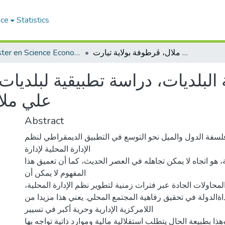
ace
Statistics
إشكالية عجز ميزانية البلديات، دراسة تطبيقية لبلديات: جيلالي بن عمار، سيدي علي ملال، ڤرطوفة بولاية تيارت
Magister en Science Economique
 البلديات، دراسة تطبيقية لبلديا
علي ملا
Abstract
لسفة الدول والميل نحو التوسع في التطبيق الديمقراطي لنظم
الإدارة المحلية لإدارة
ة، هو اتجاه لا يمكن تجاهله في العصر الحديث، كما أن تعميق هذا
المفهوم لا يمكن أن
المحاولات الجادة عبر فترات زمنية لتطوير نظم الإدارة المحلية،
اةالدولة في تحقيق رفاهية المجتمع المحلي. يعني هذا مزيدا من
اللامركزية الإدارية وحرية أكبر في تسيير
ذا بطبيعة الحال يتطلب استقلالية مالية وموارد ذاتية تواجه بها