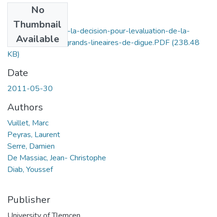
No
Files
Thumbnail
Methode-daide-a-la-decision-pour-levaluation-de-la-
Available
performance-de-grands-lineaires-de-digue.PDF
(238.48
KB)
Date
2011-05-30
Authors
Vuillet, Marc
Peyras, Laurent
Serre, Damien
De Massiac, Jean- Christophe
Diab, Youssef
Publisher
University of Tlemcen