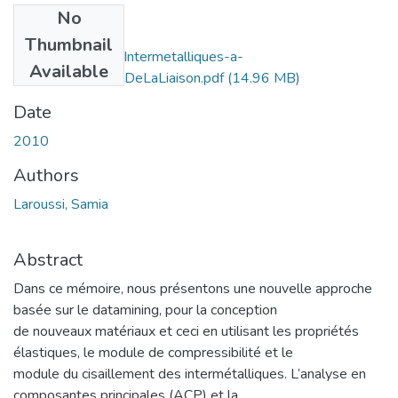
No
Files
Thumbnail
ConstructionCarteIntermetalliques-a-
Available
PartirDuCaractereDeLaLiaison.pdf
(14.96 MB)
Date
2010
Authors
Laroussi, Samia
Abstract
Dans ce mémoire, nous présentons une nouvelle approche
basée sur le datamining, pour la conception
de nouveaux matériaux et ceci en utilisant les propriétés
élastiques, le module de compressibilité et le
module du cisaillement des intermétalliques. L’analyse en
composantes principales (ACP) et la