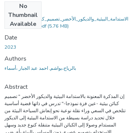
No
Files
Thumbnail
الاستدامة_البيئية_والديكور_الأخضر_تصميم_كبائن_صديقة_للبيئة_
Available
(5.76 MB)
عين_فزة_أنموذجا.pdf
Date
2023
Authors
بالرياح،بواشم, احمد عبد الجبار ،أسماء
Abstract
إن المذكرة المعنونة بالاستدامة البيئية والديكور الأخضر " تصميم
كبائن بيئية -عين فزة نموذجا-" تدرس في ذاتها قضية أساسية
تتلخص في السعي وراء نقلة نوعية نحو إنعاش السياحة البيئة من
خلال تحديد دراسة بسيطة من الاستدامة البيئية إلى الديكور
المستدام وصولا إلى الكبائن البيئية متنقلة كنوع جديد وسهل
الاستخدام بتصميم عصري دون المساس بالبيئة بأي ضرر.