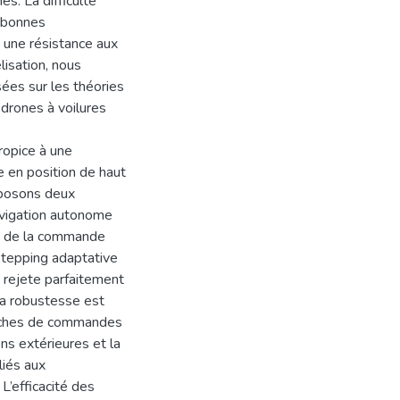
s. La difficulté
e bonnes
t une résistance aux
isation, nous
es sur les théories
drones à voilures
ropice à une
e en position de haut
oposons deux
avigation autonome
té de la commande
stepping adaptative
i rejete parfaitement
la robustesse est
roches de commandes
ns extérieures et la
liés aux
’efficacité des