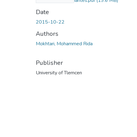
s_à_voilures_tournantes.pdf
(19.6 MB)
Date
2015-10-22
Authors
Mokhtari, Mohammed Rida
Publisher
University of Tlemcen