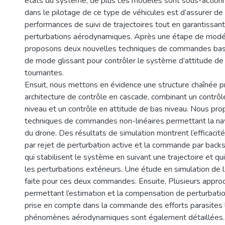
états du système, de plus ces modèles sont sous-actionné
dans le pilotage de ce type de véhicules est d’assurer d
performances de suivi de trajectoires tout en garantissan
perturbations aérodynamiques. Après une étape de modél
proposons deux nouvelles techniques de commandes basé
de mode glissant pour contrôler le système d’attitude de 
tournantes.
Ensuit, nous mettons en évidence une structure chaînée p
architecture de contrôle en cascade, combinant un contrôl
niveau et un contrôle en attitude de bas niveau. Nous pr
techniques de commandes non-linéaires permettant la n
du drone. Des résultats de simulation montrent l’efficaci
par rejet de perturbation active et la commande par back
qui stabilisent le système en suivant une trajectoire et qu
les perturbations extérieurs. Une étude en simulation de 
faite pour ces deux commandes. Ensuite, Plusieurs app
permettant l’estimation et la compensation de perturbatio
prise en compte dans la commande des efforts parasites 
phénomènes aérodynamiques sont également détaillées. L