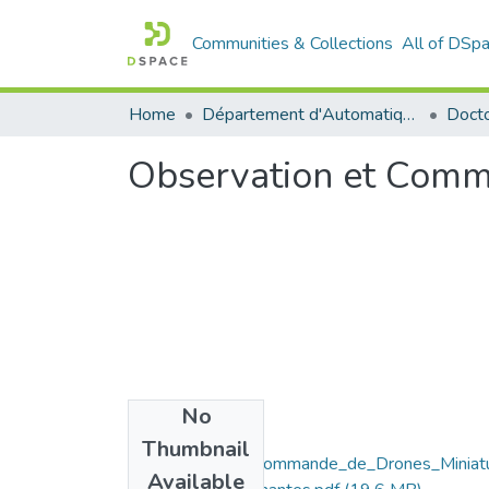
Communities & Collections
All of DSp
Home
Département d'Automatique
Docto
Observation et Comma
No
Files
Thumbnail
Observation_et_Commande_de_Drones_Miniat
Available