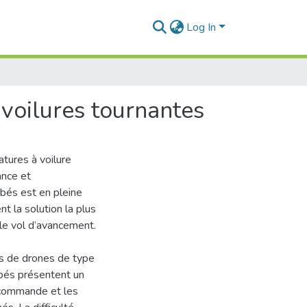
Log In
voilures tournantes
atures à voilure
ance et
bés est en pleine
t la solution la plus
le vol d’avancement.
s de drones de type
rbés présentent un
 commande et les