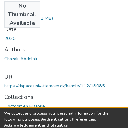
No
Files
Thumbnail
GHAZALI.pdf
(5.11 MB)
Available
Date
2020
Authors
Ghazali, Abdelali
URI
https://dspace.univ-tlemcen.dz/handle/112/18085
Collections
Doctorat en Histoire
We collect and process your personal information for the
Full item page
following purposes:
Authentication, Preferences,
Acknowledgement and Statistics
.