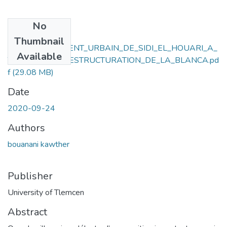
No
Files
Thumbnail
RENOUVELLEMENT_URBAIN_DE_SIDI_EL_HOUARI_A_
Available
TRAVERS_LA_RESTRUCTURATION_DE_LA_BLANCA.pd
f
(29.08 MB)
Date
2020-09-24
Authors
bouanani kawther
Publisher
University of Tlemcen
Abstract