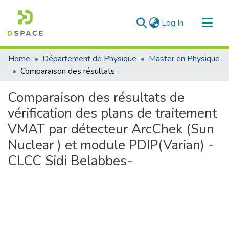
(current)
Log In
Communities & Collections
Home
Département de Physique
Master en Physique
All of DSpace
Comparaison des résultats de vérification des plans de traitement VMAT par détecteur ArcChek (Sun Nuclear ) et module PDIP(Varian) -CLCC Sidi Belabbes-
Statistics
Comparaison des résultats de
vérification des plans de traitement
VMAT par détecteur ArcChek (Sun
Nuclear ) et module PDIP(Varian) -
CLCC Sidi Belabbes-