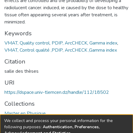
effects are controlled and the probability of developing a
radiolucent cancer. induced, ie caused by the dose to healthy
tissue often appearing several years after treatment, is
minimized.
Keywords
VMAT, Quality control, PDIP, ArcCHECK, Gamma index
,
VMAT, Control qualité ,PDIP, ArcCHECK ,Gamma index
Citation
salle des thèses
URI
https://dspace.univ-tlemcen.dz/handle/112/18502
Collections
Master en Physique
We collect and process your personal information for the
Full item page
following purposes:
Authentication, Preferences,