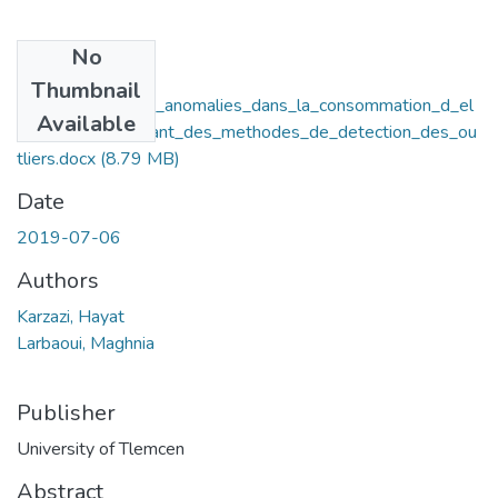
No
Files
Thumbnail
La_detection_des_anomalies_dans_la_consommation_d_el
Available
ectricite_en_utilisant_des_methodes_de_detection_des_ou
tliers.docx
(8.79 MB)
Date
2019-07-06
Authors
Karzazi, Hayat
Larbaoui, Maghnia
Publisher
University of Tlemcen
Abstract