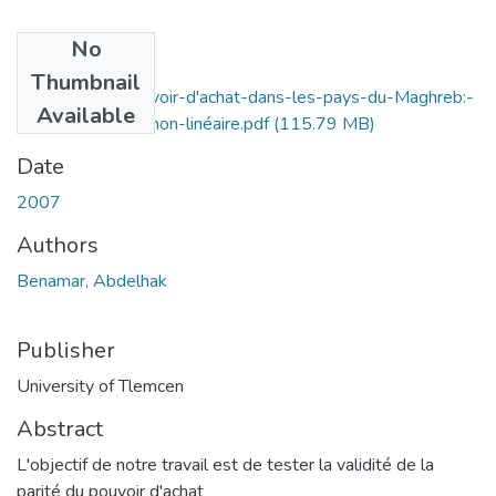
No
Files
Thumbnail
La-parité-du-pouvoir-d'achat-dans-les-pays-du-Maghreb:-
Available
une-perspective-non-linéaire.pdf
(115.79 MB)
Date
2007
Authors
Benamar, Abdelhak
Publisher
University of Tlemcen
Abstract
L'objectif de notre travail est de tester la validité de la
parité du pouvoir d'achat