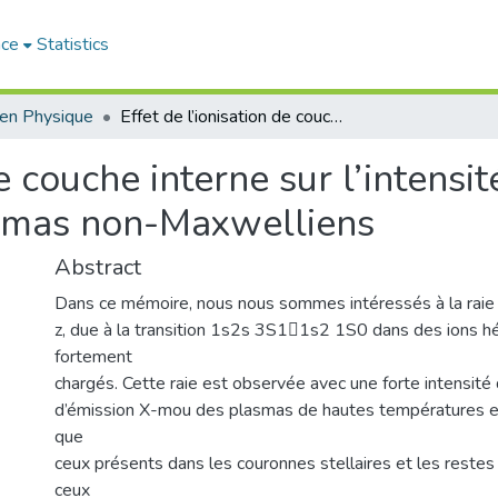
ace
Statistics
en Physique
Effet de l’ionisation de couche interne sur l’intensité de la raie interdite z émise à partir de plasmas non-Maxwelliens
e couche interne sur l’intensité
asmas non-Maxwelliens
Abstract
Dans ce mémoire, nous nous sommes intéressés à la raie 
z, due à la transition 1s2s 3S11s2 1S0 dans des ions h
fortement
chargés. Cette raie est observée avec une forte intensité
d’émission X-mou des plasmas de hautes températures e
que
ceux présents dans les couronnes stellaires et les reste
ceux