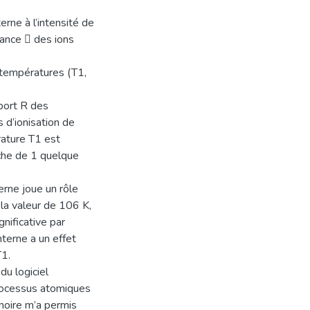
terne à l’intensité de
dance  des ions
 températures (T1,
port R des
 d’ionisation de
ature T1 est
che de 1 quelque
erne joue un rôle
la valeur de 106 K,
nificative par
nterne a un effet
T1.
 du logiciel
rocessus atomiques
moire m’a permis