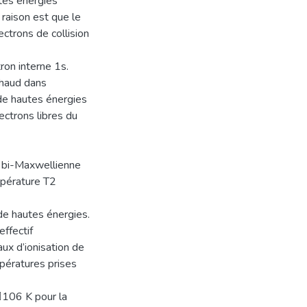
tes énergies
aison est que le
ctrons de collision
ron interne 1s.
chaud dans
 de hautes énergies
ectrons libres du
e bi-Maxwellienne
mpérature T2
de hautes énergies.
effectif
aux d’ionisation de
pératures prises
106 K pour la