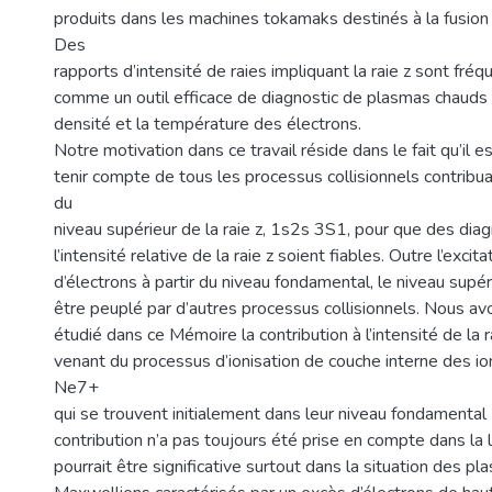
produits dans les machines tokamaks destinés à la fusion
Des
rapports d’intensité de raies impliquant la raie z sont fré
comme un outil efficace de diagnostic de plasmas chauds 
densité et la température des électrons.
Notre motivation dans ce travail réside dans le fait qu’il 
tenir compte de tous les processus collisionnels contrib
du
niveau supérieur de la raie z, 1s2s 3S1, pour que des dia
l’intensité relative de la raie z soient fiables. Outre l’excit
d’électrons à partir du niveau fondamental, le niveau supéri
être peuplé par d’autres processus collisionnels. Nous a
étudié dans ce Mémoire la contribution à l’intensité de la r
venant du processus d’ionisation de couche interne des io
Ne7+
qui se trouvent initialement dans leur niveau fondamenta
contribution n’a pas toujours été prise en compte dans la l
pourrait être significative surtout dans la situation des p