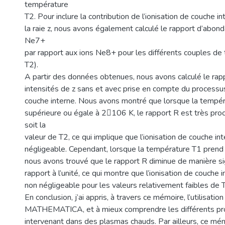
température
T2. Pour inclure la contribution de l’ionisation de couche in
la raie z, nous avons également calculé le rapport d’abon
Ne7+
par rapport aux ions Ne8+ pour les différents couples de
T2).
A partir des données obtenues, nous avons calculé le rap
intensités de z sans et avec prise en compte du processus
couche interne. Nous avons montré que lorsque la tempér
supérieure ou égale à 2106 K, le rapport R est très pro
soit la
valeur de T2, ce qui implique que l’ionisation de couche int
négligeable. Cependant, lorsque la température T1 prend 
nous avons trouvé que le rapport R diminue de manière sig
rapport à l’unité, ce qui montre que l’ionisation de couche i
non négligeable pour les valeurs relativement faibles de 
En conclusion, j’ai appris, à travers ce mémoire, l’utilisation
MATHEMATICA, et à mieux comprendre les différents p
intervenant dans des plasmas chauds. Par ailleurs, ce mé