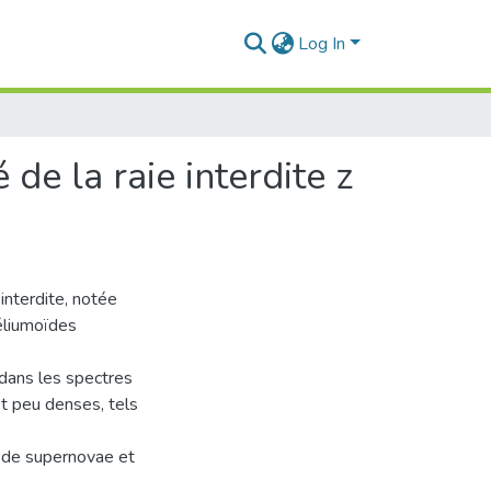
Log In
 de la raie interdite z
interdite, notée
éliumoïdes
 dans les spectres
t peu denses, tels
s de supernovae et