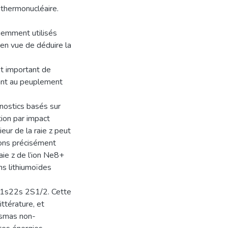
 thermonucléaire.
quemment utilisés
en vue de déduire la
est important de
uant au peuplement
gnostics basés sur
ation par impact
eur de la raie z peut
vons précisément
aie z de l’ion Ne8+
ns lithiumoïdes
l 1s22s 2S1/2. Cette
ittérature, et
lasmas non-