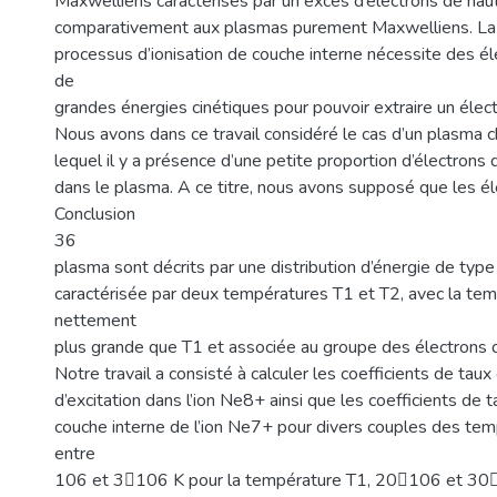
Maxwelliens caractérisés par un excès d’électrons de hau
comparativement aux plasmas purement Maxwelliens. La r
processus d’ionisation de couche interne nécessite des éle
de
grandes énergies cinétiques pour pouvoir extraire un élect
Nous avons dans ce travail considéré le cas d’un plasma 
lequel il y a présence d’une petite proportion d’électrons
dans le plasma. A ce titre, nous avons supposé que les él
Conclusion
36
plasma sont décrits par une distribution d’énergie de typ
caractérisée par deux températures T1 et T2, avec la te
nettement
plus grande que T1 et associée au groupe des électrons 
Notre travail a consisté à calculer les coefficients de taux 
d’excitation dans l’ion Ne8+ ainsi que les coefficients de t
couche interne de l’ion Ne7+ pour divers couples des tem
entre
106 et 3106 K pour la température T1, 20106 et 30