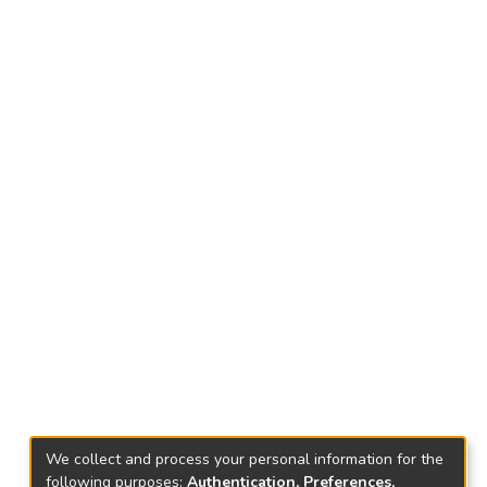
We collect and process your personal information for the
following purposes:
Authentication, Preferences,