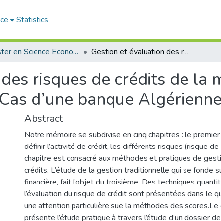
ace
Statistics
Magister en Science Economique
Gestion et évaluation des risques de crédits de la méthode traditionnelle à la méthode scoring Cas d’une banque Algérienne.
 des risques de crédits de la 
 Cas d’une banque Algérienne
Abstract
Notre mémoire se subdivise en cinq chapitres : le premier
définir l’activité de crédit, les différents risques (risque 
chapitre est consacré aux méthodes et pratiques de gesti
crédits. L’étude de la gestion traditionnelle qui se fonde s
financière, fait l’objet du troisième .Des techniques quanti
l’évaluation du risque de crédit sont présentées dans le q
une attention particulière sue la méthodes des scores.Le 
présente l’étude pratique à travers l’étude d’un dossier de