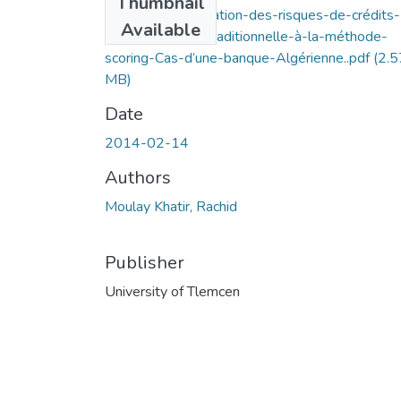
Thumbnail
Gestion-et-évaluation-des-risques-de-crédits-
Available
de-la-méthode-traditionnelle-à-la-méthode-
scoring-Cas-d’une-banque-Algérienne..pdf
(2.5
MB)
Date
2014-02-14
Authors
Moulay Khatir, Rachid
Publisher
University of Tlemcen