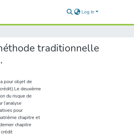
Log In
méthode traditionnelle
.
 a pour objet de
de crédit).Le deuxième
on du risque de
ur l’analyse
tatives pour
uatrième chapitre et
dernier chapitre
 crédit