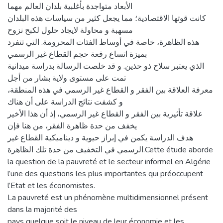
الأبعاد متواجدة بأغلبیة بلدان العالم مھما
كانت قوتھا الاقتصادیة؛ مما یجعل كثیر من سیاسات ھذه البلدان
مسھبة و محاولة لایجاد حلول لكبح نزوح
ھذه الظاھرة، خاصة في أوساط الفئات المحرومة. التي تتفرد
بمیزة اتساع رقعة حجم القطاع غیر الرسمي
الذي یعتبر سلاح ذو حذین. و قد خلصت الرسالة بدراسة میدانیة
تمت على مستوى ولایة بشار من أجل
معرفة العلاقة بین الفقر و القطاع غیر الرسمي في ھذه المنطقة،
و كشفت نتائج الدراسة على أن ھناك
علاقة تأثیریة بین الفقر و القطاع غیر الرسمي، إذ أن ھذا الأخیر
یخفف من حدة ظاھرة الفقر، من ھنا فإن
ھدف الدراسة یكمن في إبراز حیویة و دینامیكیة القطاع غیر
الرسمي في التخفیف من حدة تلك الظاھرة.Cette étude aborde
la question de la pauvreté et le secteur informel en Algérie
l’une des questions les plus importantes qui préoccupent
l’Etat et les économistes.
La pauvreté est un phénomène multidimensionnel présent
dans la majorité des
pays quelque soit le niveau de leur économie et les