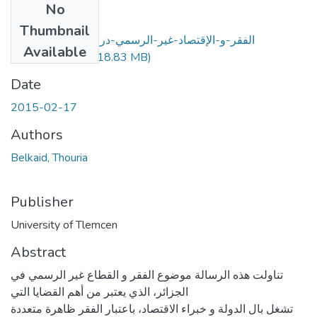
No
Files
Thumbnail
الفقر-و-الإقتصاد-غير-الرسمي-دراسة-قياسية-بولاية-
Available
بشار-2014.PDF
(18.83 MB)
Date
2015-02-17
Authors
Belkaid, Thouria
Publisher
University of Tlemcen
Abstract
تناولت ھذه الرسالة موضوع الفقر و القطاع غیر الرسمي في
الجزائر، الذي یعتبر من أھم القضایا التي
تشغل بال الدولة و خبراء الاقتصاد، باعتبار الفقر ظاھرة متعددة