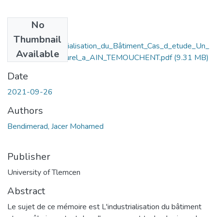
No
Files
Thumbnail
Vers_Une_Industrialisation_du_Bâtiment_Cas_d_etude_Un_
Available
centre_socio-culturel_a_AIN_TEMOUCHENT.pdf
(9.31 MB)
Date
2021-09-26
Authors
Bendimerad, Jacer Mohamed
Publisher
University of Tlemcen
Abstract
Le sujet de ce mémoire est L'industrialisation du bâtiment