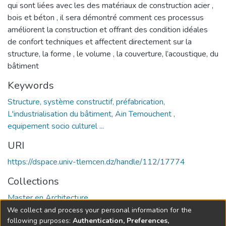
qui sont liées avec les des matériaux de construction acier ,
bois et béton , il sera démontré comment ces processus
améliorent la construction et offrant des condition idéales
de confort techniques et affectent directement sur la
structure, la forme , le volume , la couverture, l’acoustique, du
bâtiment
Keywords
Structure, système constructif, préfabrication,
L'industrialisation du bâtiment, Ain Temouchent ,
equipement socio culturel ...
URI
https://dspace.univ-tlemcen.dz/handle/112/17774
Collections
Master en Architecture
We collect and process your personal information for the
Full item page
following purposes:
Authentication, Preferences,