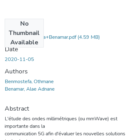
No
Files
Thumbnail
Ms.tel.benmostefa+Benamar.pdf
(4.59 MB)
Available
Date
2020-11-05
Authors
Benmostefa, Othmane
Benamar, Alae Adnane
Abstract
L'étude des ondes millimétriques (ou mmWave) est
importante dans la
communication 5G afin d'évaluer les nouvelles solutions