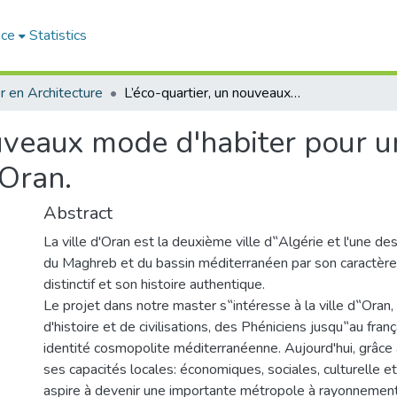
ace
Statistics
 en Architecture
L’éco-quartier, un nouveaux mode d'habiter pour une métropole rayonnante du grand Oran.
ouveaux mode d'habiter pour 
Oran.
Abstract
La ville d'Oran est la deuxième ville d‟Algérie et l'une d
du Maghreb et du bassin méditerranéen par son caractère 
distinctif et son histoire authentique.
Le projet dans notre master s‟intéresse à la ville d‟Oran, 
d'histoire et de civilisations, des Phéniciens jusqu‟au franç
identité cosmopolite méditerranéenne. Aujourd'hui, grâce
ses capacités locales: économiques, sociales, culturelle et
aspire à devenir une importante métropole à rayonnement 