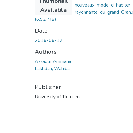
Thumbnail
L_eco_quartier_un_nouveaux_mode_d_habiter
Available
ur_une_metropole_rayonnante_du_grand_Oran.
(6.92 MB)
Date
2016-06-12
Authors
Azzaoui, Ammaria
Lakhdari, Wahiba
Publisher
University of Tlemcen