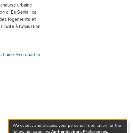
analyse urbaine
on d‟Es Senia , ce
e des logements et
cite à l'utilisation
urbaine-Eco quartier
We collect and process your personal information for the
following purposes:
Authentication, Preferences,