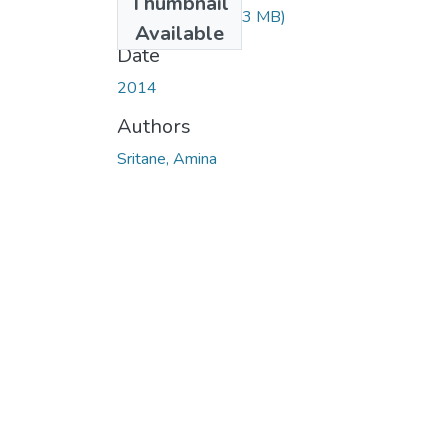
Thumbnail
SRITANE.pdf
(27.3 MB)
Available
Date
2014
Authors
Sritane, Amina