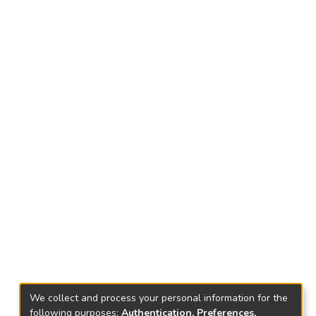
We collect and process your personal information for the
following purposes:
Authentication, Preferences,