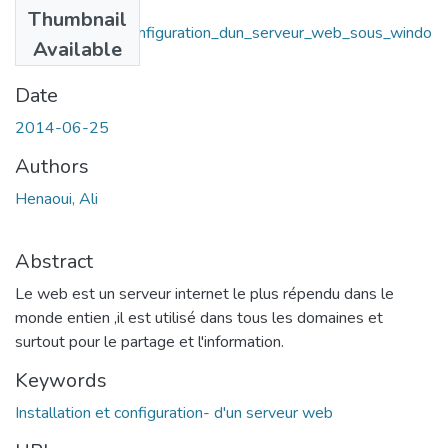
Files
Thumbnail
Installation_et_configuration_dun_serveur_web_sous_windo
Available
ws.pdf
(3.85 MB)
Date
2014-06-25
Authors
Henaoui, Ali
Abstract
Le web est un serveur internet le plus répendu dans le
monde entien ,il est utilisé dans tous les domaines et
surtout pour le partage et l'information.
Keywords
Installation et configuration- d'un serveur web