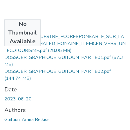
No
Files
Thumbnail
UN_CENTRE_EQUESTRE_ECORESPONSABLE_SUR_LA
Available
_Z_E_T_DE_M_KHALED_HONAINE_TLEMCEN_VERS_UN
_ECOTOURISME.pdf
(28.05 MB)
DOSSOER_GRAPHIQUE_GUITOUN_PARTIE01.pdf
(57.3
MB)
DOSSOER_GRAPHIQUE_GUITOUN_PARTIE02.pdf
(144.74 MB)
Date
2023-06-20
Authors
Guitoun, Amira Belkiss