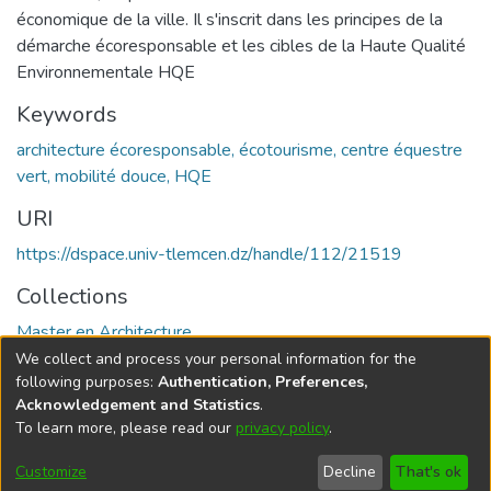
économique de la ville. Il s'inscrit dans les principes de la
démarche écoresponsable et les cibles de la Haute Qualité
Environnementale HQE
Keywords
architecture écoresponsable, écotourisme, centre équestre
vert, mobilité douce, HQE
URI
https://dspace.univ-tlemcen.dz/handle/112/21519
Collections
Master en Architecture
We collect and process your personal information for the
Full item page
following purposes:
Authentication, Preferences,
Acknowledgement and Statistics
.
To learn more, please read our
privacy policy
.
DSpace software
copyright © 2002-2026
LYRASIS
Cookie
Privacy
End User
Send
Customize
Decline
That's ok
settings
policy
Agreement
Feedback