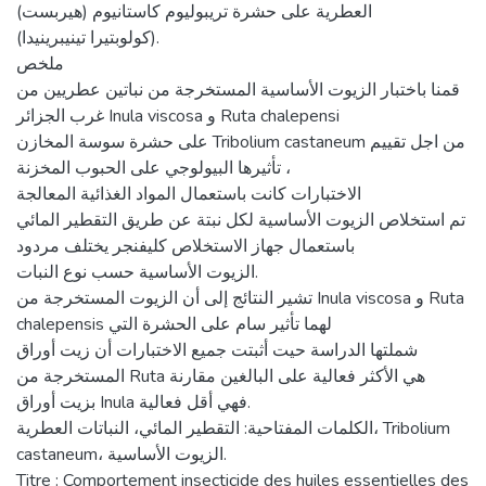
العطرية على حشرة تريبوليوم كاستانيوم (هيربست)
(كولوبتيرا تينيبرينيدا).
ملخص
قمنا باختبار الزيوت الأساسية المستخرجة من نباتين عطريين من
غرب الجزائر Inula viscosa و Ruta chalepensi
على حشرة سوسة المخازن Tribolium castaneum من اجل تقييم
تأثيرها البيولوجي على الحبوب المخزنة ،
الاختبارات كانت باستعمال المواد الغذائية المعالجة
تم استخلاص الزيوت الأساسية لكل نبتة عن طريق التقطير المائي
باستعمال جهاز الاستخلاص كليفنجر يختلف مردود
الزيوت الأساسية حسب نوع النبات.
تشير النتائج إلى أن الزيوت المستخرجة من Inula viscosa و Ruta
chalepensis لهما تأثير سام على الحشرة التي
شملتها الدراسة حيت أثبتت جميع الاختبارات أن زيت أوراق
المستخرجة من Ruta هي الأكثر فعالية على البالغين مقارنة
بزيت أوراق Inula فهي أقل فعالية.
الكلمات المفتاحية: التقطير المائي، النباتات العطرية، Tribolium
castaneum، الزيوت الأساسية.
Titre : Comportement insecticide des huiles essentielles des