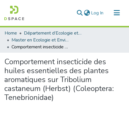
(current)
Log In
Communities & Collections
Home
Département d’Ecologie et Environnement
All of DSpace
Master en Ecologie et Environnement
Comportement insecticide des huiles essentielles des plantes aromatiques sur Tribolium castaneum (Herbst) (Coleoptera: Tenebrionidae)
Statistics
Comportement insecticide des
huiles essentielles des plantes
aromatiques sur Tribolium
castaneum (Herbst) (Coleoptera:
Tenebrionidae)