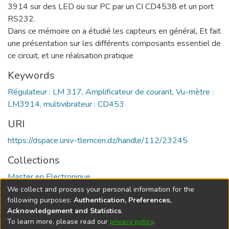
3914 sur des LED ou sur PC par un CI CD4538 et un port
RS232.
Dans ce mémoire on a étudié les capteurs en général, Et fait
une présentation sur les différents composants essentiel de
ce circuit, et une réalisation pratique
Keywords
Régulateur : LM 317, Amplificateur de courant, Vu-mètre :
LM3914, multivibrateur : CD453
URI
https://dspace.univ-tlemcen.dz/handle/112/23245
Collections
Master en Electronique
We collect and process your personal information for the
Full item page
following purposes:
Authentication, Preferences,
Acknowledgement and Statistics
.
To learn more, please read our
privacy policy
.
DSpace software
copyright © 2002-2026
LYRASIS