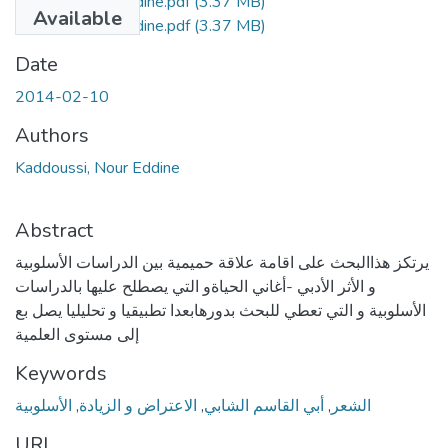
kadoussi-nour eddine.pdf
(3.37 MB)
Available
kadoussi-nour eddine.pdf
(3.37 MB)
Date
2014-02-10
Authors
Kaddoussi, Nour Eddine
Abstract
يرتكز هذاالبحث على اقامة علاقة حميمية بين الدراسات الأسلوبية
و الأثر الأدبي -أغاني الحياةو التي يصطلح عليها بالدراسات
الأسلوبية و التي تعطي للبحث بدورهابعدا تطبيقيا و تحليليا يصل بع
إلى مستوى العلمية
Keywords
الأسلوبية
,
الاعتراض و الزيادة
,
أبي القاسم الشابي
,
الشعر
URI