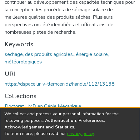
contribuer au développement des capacités techniques pour
la conception des procèdes de séchage solaire de
meilleures qualités des produits séchés. Plusieurs
perspectives ont été identifiées et offrent ainsi de
nombreuses pistes de recherche.
Keywords
séchage, des produits agricoles.
,
énergie solaire,
météorologiques
URI
https://dspace.univ-tlemcen.dz/handle/112/13138
Collections
Doctorat LMD en Génie Mécanique
We collect and process your personal information for the
Full item page
following purposes:
Authentication, Preferences,
Acknowledgement and Statistics
.
To learn more, please read our
privacy policy
.
DSpace software
copyright © 2002-2026
LYRASIS