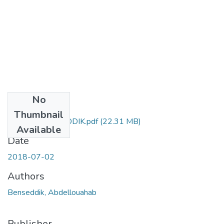
No
Files
Thumbnail
Doct.GM.BENSEDDIK.pdf
(22.31 MB)
Available
Date
2018-07-02
Authors
Benseddik, Abdellouahab
Publisher