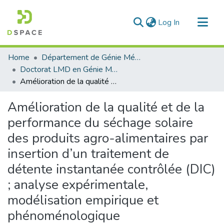
(current)
Log In
Communities & Collections
Home
Département de Génie Mécanique
All of DSpace
Doctorat LMD en Génie Mécanique
Amélioration de la qualité et de la performance du séchage solaire des produits agro-alimentaires par insertion d’un traitement de détente instantanée contrôlée (DIC) ; analyse expérimentale, modélisation empirique et phénoménologique
Statistics
Amélioration de la qualité et de la
performance du séchage solaire
des produits agro-alimentaires par
insertion d’un traitement de
détente instantanée contrôlée (DIC)
; analyse expérimentale,
modélisation empirique et
phénoménologique