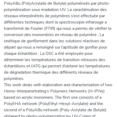
PolyABu (PolyAcrylate de Butyle) polymérisés par photo-
polymérisation sous irradiation UV. La caractérisation des
réseaux interpénétrés de polymères s’est effectuée par
différentes techniques dont la spectroscopie infrarouge a
transformé de Fourier (FTIR) qui nous a permis de vérifier la
conversion des monomères en réseau de polymère ; La
cinétique de gonflement dans les solutions réactives de
départ qui nous a renseigné sur l’aptitude de gonfler pour
chaque échantillon ; La DSC a été employée pour
déterminer les températures de transition vitreuses des
échantillons et l’ATG qui permet d’obtenir les températures
de dégradation thermique des différents réseaux de
polymères.
This work deals with elaboration and characterization of two
Homo-Interpenetrating’s Polymers Networks (H-IPNs)
based on acrylic monomers. The first one consists of a
PolyEHA network (PolyEthyl-Hexyl-Acrylate) and the
second of a PolyABu network (Poly-Acrylate de Butyle)
obtained by photo-polymerization by UV-Curing of